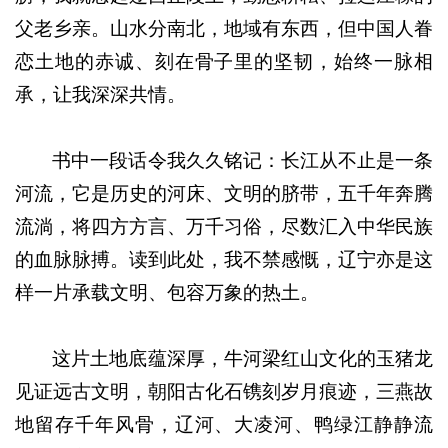
父老乡亲。山水分南北，地域有东西，但中国人眷
恋土地的赤诚、刻在骨子里的坚韧，始终一脉相
承，让我深深共情。
书中一段话令我久久铭记：长江从不止是一条
河流，它是历史的河床、文明的脐带，五千年奔腾
流淌，将四方方言、万千习俗，尽数汇入中华民族
的血脉脉搏。读到此处，我不禁感慨，辽宁亦是这
样一片承载文明、包容万象的热土。
这片土地底蕴深厚，牛河梁红山文化的玉猪龙
见证远古文明，朝阳古化石镌刻岁月痕迹，三燕故
地留存千年风骨，辽河、大凌河、鸭绿江静静流