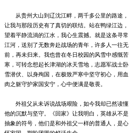
从贵州大山到辽沈江畔，两千多公里的路途，
让我与那段历史有了真切的联结。站在鸭绿江边，
望着平静流淌的江水，我心生震撼。就是这条寻常
江河，送别了无数奔赴战场的青年，许多人一往无
前，再未归来。我也曾在冬日校园的风雪中感慨苦
寒，可转念想起长津湖的冰天雪地，志愿军战士卧
雪潜伏、以身殉国，在极致严寒中坚守初心，用血
肉之躯守护家国安宁，心中便满是敬畏。
外祖父从未诉说战场艰险，如今我却已然读懂
他的沉默与坚守。《回家》让我明白，英雄从不是
抽象的符号，他们是和外祖父一样的普通人，是心