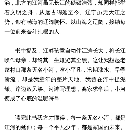
淌，北方的江河虽无长江的磅礴浩荡，却同样托举
着文明之舟，从远古绵延至今。辽宁虽无大江之
势，却有渤海的辽阔胸怀。以山海之辽阔，接纳每
一位前来奋斗扎根的人。
书中提及，江畔孩童自幼伴江涛长大，将长江
唤作母亲，却终其一生难览其全貌。这让我想起老
家村口那条无名小河，窄小平凡，汛期涨水、旱季
断流，却是我童年的整片天地。我曾在河中捉泥
鳅、岸边放风筝、河滩写理想，离家求学后，小河
便成了心底的温暖符号。
读完此书我方才懂得，每一条无名小河，都是
江河的延伸；每一个平凡少年，都是家国的未来。