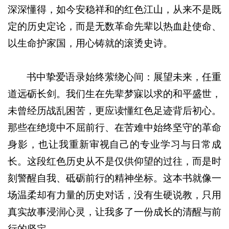
深深懂得，如今安稳祥和的红色江山，从来不是既
定的历史定论，而是无数革命先辈以热血赴使命、
以生命护家国，用心铸就的滚烫史诗。
书中挚爱语录始终萦绕心间：展望未来，任重
道远砺长剑。我们生在先辈梦寐以求的和平盛世，
未曾经历战乱困苦，更应读懂红色足迹背后初心。
那些在绝境中不屈前行、在苦难中始终坚守的革命
身影，也让我重新审视自己的专业学习与日常成
长。这段红色历史从不是仅供仰望的过往，而是时
刻警醒自我、砥砺前行的精神坐标。这本书就像一
场温柔却有力量的历史对话，没有生硬说教，只用
真实故事浸润心灵，让我多了一份成长的清醒与前
行的坚定。