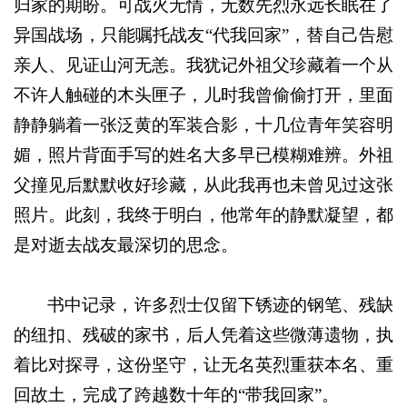
归家的期盼。可战火无情，无数先烈永远长眠在了
异国战场，只能嘱托战友“代我回家”，替自己告慰
亲人、见证山河无恙。我犹记外祖父珍藏着一个从
不许人触碰的木头匣子，儿时我曾偷偷打开，里面
静静躺着一张泛黄的军装合影，十几位青年笑容明
媚，照片背面手写的姓名大多早已模糊难辨。外祖
父撞见后默默收好珍藏，从此我再也未曾见过这张
照片。此刻，我终于明白，他常年的静默凝望，都
是对逝去战友最深切的思念。
书中记录，许多烈士仅留下锈迹的钢笔、残缺
的纽扣、残破的家书，后人凭着这些微薄遗物，执
着比对探寻，这份坚守，让无名英烈重获本名、重
回故土，完成了跨越数十年的“带我回家”。