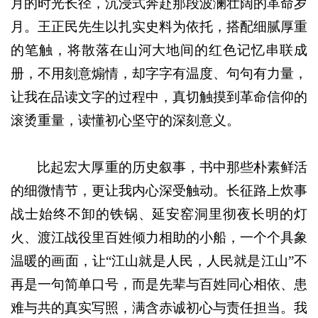
月的时光长径，沉浸式奔赴那段波澜壮阔的革命岁
月。王正民先生以扎实史料为依托，搭配细腻厚重
的笔触，将散落在山河大地间的红色记忆串联成
册，不用刻意煽情，却字字有温度、句句有力量，
让我在品读文字的过程中，真切触摸到革命信仰的
滚烫重量，读懂初心坚守的深刻意义。
比起宏大厚重的历史叙事，书中那些朴素鲜活
的细微情节，更让我内心深受触动。长征路上炊事
战士始终不卸的铁锅、延安窑洞里彻夜长明的灯
火、渡江战役里百姓倾力相助的小船，一个个具象
温暖的画面，让“江山就是人民，人民就是江山”不
再是一句简单口号，而是先辈与百姓同心相依、患
难与共的真实写照，满含赤诚初心与责任担当。我