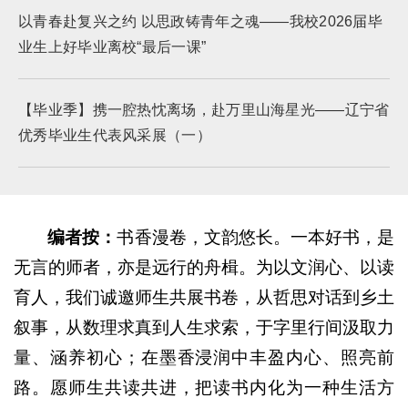
以青春赴复兴之约 以思政铸青年之魂——我校2026届毕
业生上好毕业离校“最后一课”
【毕业季】携一腔热忱离场，赴万里山海星光——辽宁省
优秀毕业生代表风采展（一）
编者按：
书香漫卷，文韵悠长。一本好书，是
无言的师者，亦是远行的舟楫。为以文润心、以读
育人，我们诚邀师生共展书卷，从哲思对话到乡土
叙事，从数理求真到人生求索，于字里行间汲取力
量、涵养初心；在墨香浸润中丰盈内心、照亮前
路。愿师生共读共进，把读书内化为一种生活方