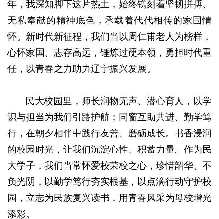
年，我深知脚下这片热土，始终镌刻着坚韧拼搏、
无私奉献的精神底色，承载着代代相传的家国情
怀。新时代新征程，我们当以周仁甫老人为榜样，
心怀家国、志存高远，锤炼过硬本领，勇担时代重
任，以青春之力助力辽宁振兴发展。
民大校园里，师长润物无声、潜心育人，以学
识与担当为我们引路护航；同窗互助共进、勤学笃
行，在朝夕相伴中践行友善、磨砺成长。书香浸润
的校园时光，让我们沉淀心性、积蓄力量。作为民
大学子，我们当常怀爱校荣校之心，珍惜韶华、不
负光阴，以勤学笃行夯实根基，以点滴行动守护校
园，立志为民族复兴读书，用青春风采为母校增光
添彩。