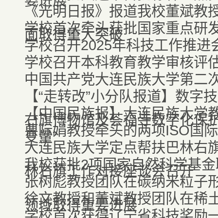
要进展
《光明日报》报道我校董斌教
学校首次牵头获批国家重点研
面取得重大突破
学校召开2025年科技工作推进
学校召开本科教育教学审核评
中国共产党大连民族大学第二
【“走转改”小分队报道】数字技
【中国民族报】大连民族大学教
右旗博物馆及荟福寺数字化保护.
曹际娟教授牵头的两项ISO国
变量”
大连民族大学定点帮扶巴林右
我校获批2项国家自然科学基
林右旗工作对接座谈会召开
张树彪教授团队在碳纳米粒子
徐文教授和董斌教授团队在稀
领域取得重要进展
学校首次获得辽宁省科技奖励