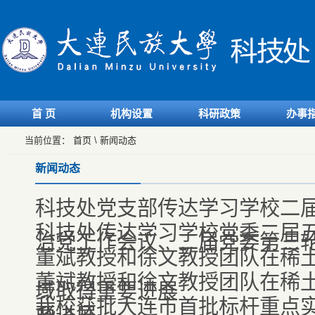
首 页
机构设置
科研政策
办事
当前位置：
首页
\
新闻动态
新闻动态
科技处党支部传达学习学校二届
科技处传达学习学校党委二届
治党工作会议、二届党委第三轮巡
董斌教授和徐文教授团队在稀
董斌教授和徐文教授团队在稀
域取得重要进展
我校获批大连市首批标杆重点