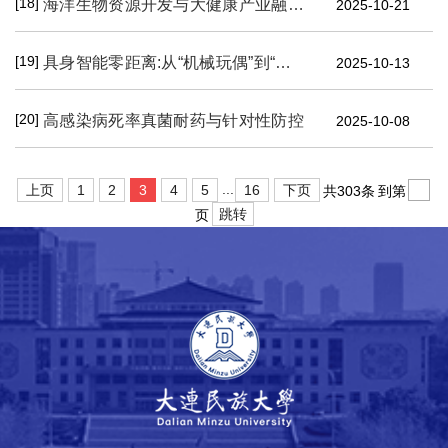
[18]
海洋生物资源开发与大健康产业融合创新
2025-10-21
[19]
具身智能零距离:从“机械玩偶”到“智能伙伴”
2025-10-13
[20]
高感染病死率真菌耐药与针对性防控
2025-10-08
...
上页
1
2
3
4
5
16
下页
共303条
到第
跳转
页