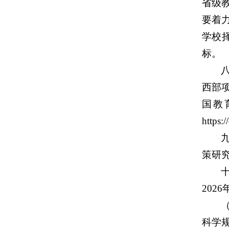
省级
要着
学校
标。
西部
国教
http
策研究
202
科学