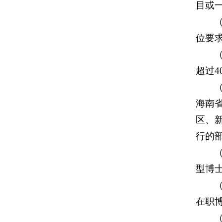
目或
位要
超过4
海南
区、
行的
型博
在职