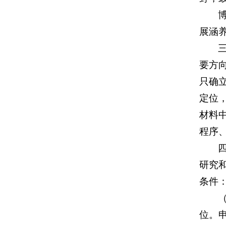
展涵
要方
只确
定位
材料
程序
研究
条件
位。