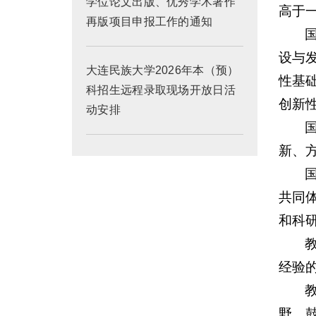
学位论文出版、优秀学术著作
高于
再版项目申报工作的通知
设与
大连民族大学2026年本（预）
性基
科招生远程录取现场开放日活
创新
动安排
新、
共同
和科
经验
野，