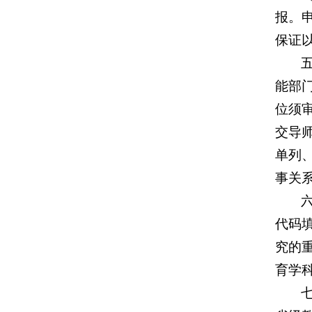
报。
保证
能部
位须
交导
单列
事关
代码
究的
育学