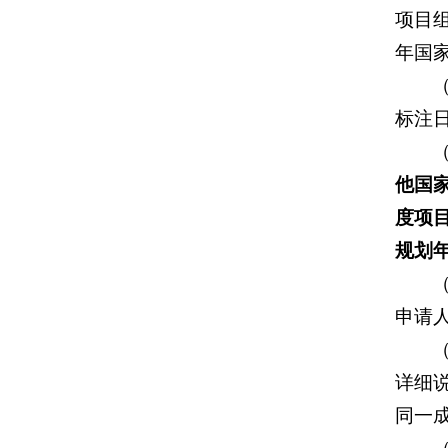
项目
年国
标注日
他国
度项
规划
申请
详细
同一