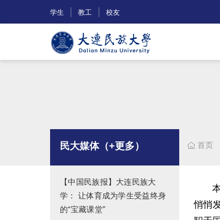
学生
教工
校友
民大媒体（+更多）
首页

【中国民族报】大连民族大
学： 让体育成为学生受益终身
悄悄
的“宝藏课堂”