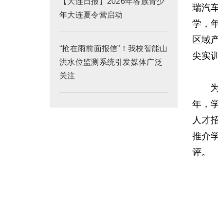
【大连日报】2026年各族青少
瑞汽
年大连夏令营启动
学，
区域
“抢在雨前面报信”！我校智能山
尖实
洪水位监测系统引发媒体广泛
关注
年，学
人才
推介
评。