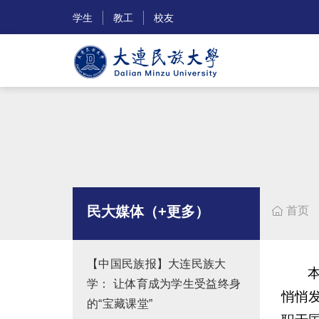
学生
教工
校友
民大媒体（+更多）
首页

【中国民族报】大连民族大
学： 让体育成为学生受益终身
悄悄
的“宝藏课堂”