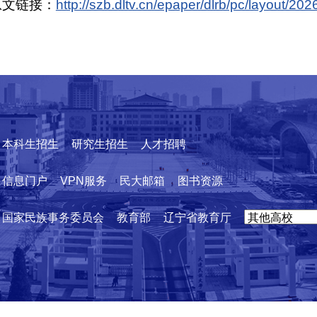
原文链接：
http://szb.dltv.cn/epaper/dlrb/pc/layout/2
本科生招生
研究生招生
人才招聘
信息门户
VPN服务
民大邮箱
图书资源
国家民族事务委员会
教育部
辽宁省教育厅