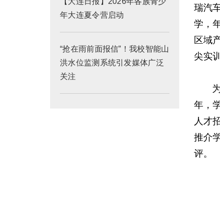
【大连日报】2026年各族青少
瑞汽
年大连夏令营启动
学，
区域
“抢在雨前面报信”！我校智能山
尖实
洪水位监测系统引发媒体广泛
关注
年，学
人才
推介
评。