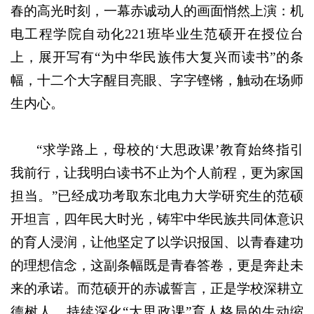
春的高光时刻，一幕赤诚动人的画面悄然上演：机
电工程学院自动化221班毕业生范硕开在授位台
上，展开写有“为中华民族伟大复兴而读书”的条
幅，十二个大字醒目亮眼、字字铿锵，触动在场师
生内心。
“求学路上，母校的‘大思政课’教育始终指引
我前行，让我明白读书不止为个人前程，更为家国
担当。”已经成功考取东北电力大学研究生的范硕
开坦言，四年民大时光，铸牢中华民族共同体意识
的育人浸润，让他坚定了以学识报国、以青春建功
的理想信念，这副条幅既是青春答卷，更是奔赴未
来的承诺。而范硕开的赤诚誓言，正是学校深耕立
德树人、持续深化“大思政课”育人格局的生动缩