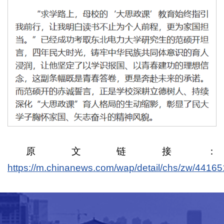
原文链接：
https://m.chinanews.com/wap/detail/chs/zw/44165