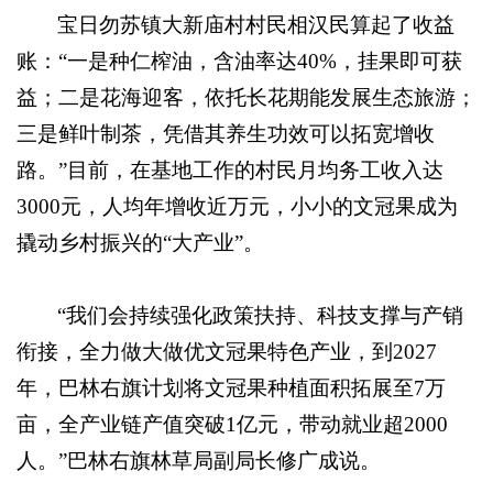
宝日勿苏镇大新庙村村民相汉民算起了收益
账：“一是种仁榨油，含油率达40%，挂果即可获
益；二是花海迎客，依托长花期能发展生态旅游；
三是鲜叶制茶，凭借其养生功效可以拓宽增收
路。”目前，在基地工作的村民月均务工收入达
3000元，人均年增收近万元，小小的文冠果成为
撬动乡村振兴的“大产业”。
“我们会持续强化政策扶持、科技支撑与产销
衔接，全力做大做优文冠果特色产业，到2027
年，巴林右旗计划将文冠果种植面积拓展至7万
亩，全产业链产值突破1亿元，带动就业超2000
人。”巴林右旗林草局副局长修广成说。