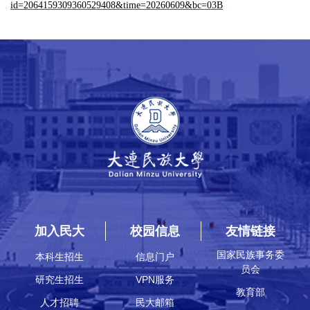
id=2064159309360529408&time=20260609&bc=03B
加入民大
校园信息
友情链接
国家民族事务委
本科生招生
信息门户
员会
研究生招生
VPN服务
教育部
人才招聘
民大邮箱