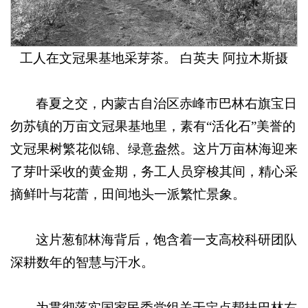
工人在文冠果基地采芽茶。 白英夫 阿拉木斯摄
春夏之交，内蒙古自治区赤峰市巴林右旗宝日
勿苏镇的万亩文冠果基地里，素有“活化石”美誉的
文冠果树繁花似锦、绿意盎然。这片万亩林海迎来
了芽叶采收的黄金期，务工人员穿梭其间，精心采
摘鲜叶与花蕾，田间地头一派繁忙景象。
这片葱郁林海背后，饱含着一支高校科研团队
深耕数年的智慧与汗水。
为贯彻落实国家民委党组关于定点帮扶巴林右