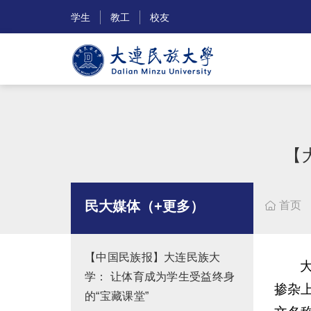
学生
教工
校友
【
民大媒体（+更多）
首页

【中国民族报】大连民族大
学： 让体育成为学生受益终身
掺杂上
的“宝藏课堂”