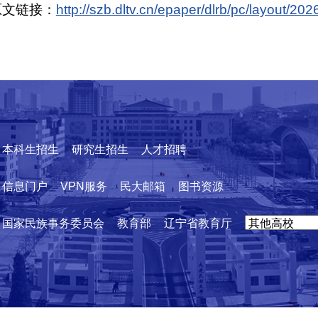
原文链接：
http://szb.dltv.cn/epaper/dlrb/pc/layout/2
本科生招生
研究生招生
人才招聘
信息门户
VPN服务
民大邮箱
图书资源
国家民族事务委员会
教育部
辽宁省教育厅