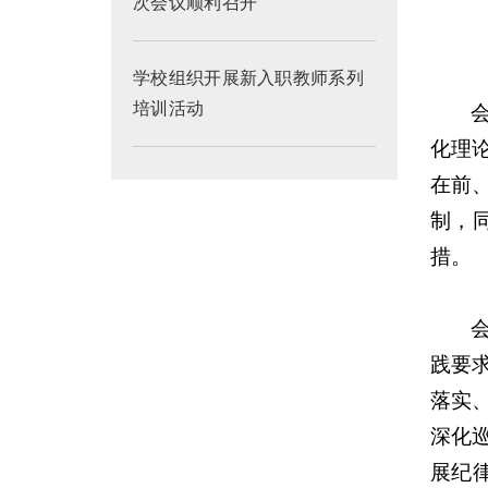
次会议顺利召开
学校组织开展新入职教师系列
培训活动
化理
在前
制，
措。
践要
落实
深化
展纪