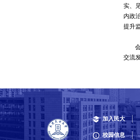
实、
内政
提升
交流
加入民大
校园信息