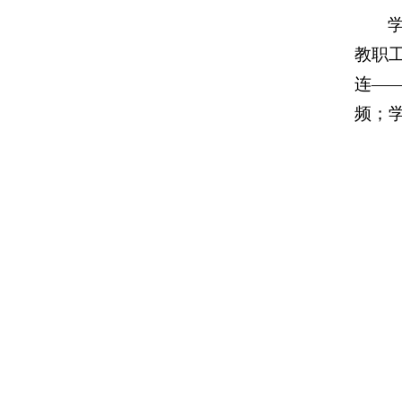
教职
连—
频；