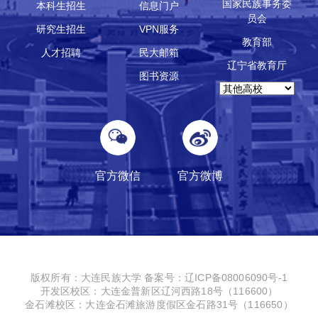
国家民族事务委
本科生招生
信息门户
员会
研究生招生
VPN服务
教育部
人才招聘
民大邮箱
辽宁省教育厅
图书资源
官方微信
官方微博
版权所有：大连民族大学
备案号：辽ICP备08006090号-1
开发区校区：大连金普新区辽河西路18号（116600）
金石滩校区：大连金石滩旅游度假区金石路31号（116650）